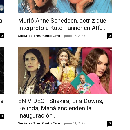
a
Murió Anne Schedeen, actriz que
interpretó a Kate Tanner en Alf,...
Sociales Tres Punto Cero
-
junio 15, 2026
0
0
as
EN VIDEO | Shakira, Lila Downs,
Belinda, Maná encienden la
inauguración...
0
Sociales Tres Punto Cero
-
junio 11, 2026
0