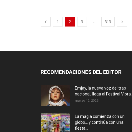
...
1
2
3
313
RECOMENDACIONES DEL EDITOR
Emjay, la nueva voz del trap
nacional, llega al Festival Vibra..
marzo 12, 2026
La magia comienza con un
globo… y continúa con una
fiesta...