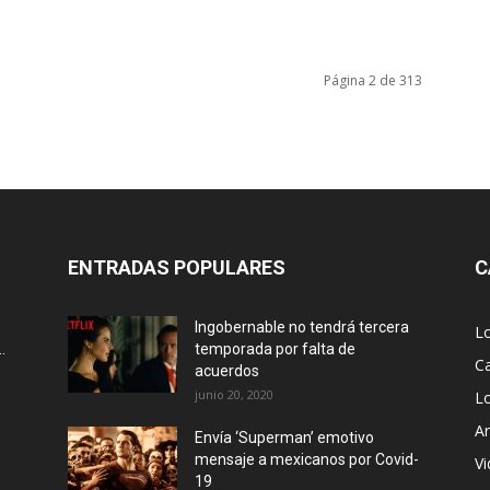
Página 2 de 313
ENTRADAS POPULARES
C
Ingobernable no tendrá tercera
L
.
temporada por falta de
Ca
acuerdos
junio 20, 2020
L
Ar
Envía ‘Superman’ emotivo
mensaje a mexicanos por Covid-
Vi
19