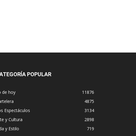
ATEGORÍA POPULAR
o de hoy
11876
rtelera
4875
os Espectáculos
3134
te y Cultura
2898
da y Estilo
719