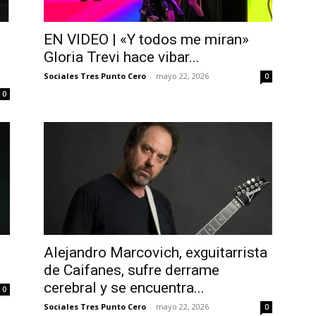
EN VIDEO | «Y todos me miran»
Gloria Trevi hace vibar...
Sociales Tres Punto Cero
-
mayo 22, 2026
0
0
Alejandro Marcovich, exguitarrista
de Caifanes, sufre derrame
cerebral y se encuentra...
0
Sociales Tres Punto Cero
-
mayo 22, 2026
0