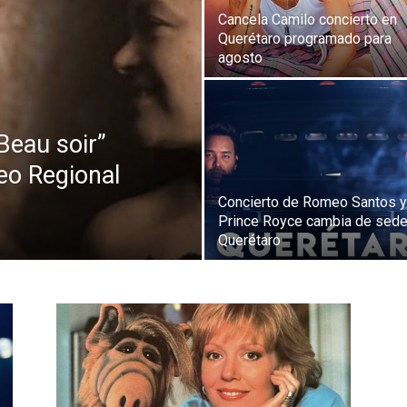
Cancela Camilo concierto en
Querétaro programado para
agosto
Beau soir”
eo Regional
Concierto de Romeo Santos y
Prince Royce cambia de sede
Querétaro