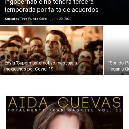
Ingobernable no tendrá tercera
temporada por falta de acuerdos
Sociales Tres Punto Cero
-
junio 20, 2020
Envía ‘Superman’ emotivo mensaje a
“Sonido Pi
mexicanos por Covid-19
llegan a Q