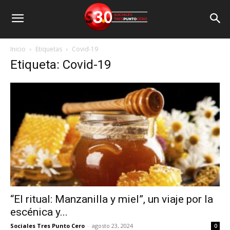
Inicio
Etiquetas
Covid-19
Etiqueta: Covid-19
“El ritual: Manzanilla y miel”, un viaje por la
escénica y...
Sociales Tres Punto Cero
-
agosto 23, 2024
0