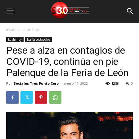
Inicio
Lo de hoy
Lo de hoy
Los Espectáculos
Pese a alza en contagios de
COVID-19, continúa en pie
Palenque de la Feria de León
Por
Sociales Tres Punto Cero
-
enero 11, 2022
1258
0