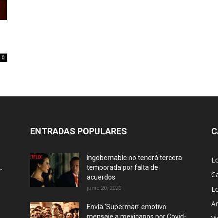
0
ENTRADAS POPULARES
C
Ingobernable no tendrá tercera
L
.
temporada por falta de
Ca
acuerdos
junio 20, 2020
L
Ar
Envía ‘Superman’ emotivo
mensaje a mexicanos por Covid-