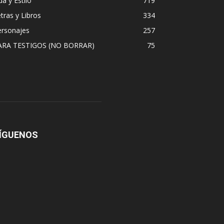
da y Estilo
719
tras y Libros
334
ersonajes
257
ARA TESTIGOS (NO BORRAR)
75
ÍGUENOS