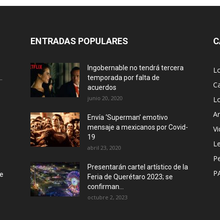
ENTRADAS POPULARES
C
Ingobernable no tendrá tercera
L
.
temporada por falta de
Ca
acuerdos
junio 20, 2020
L
Ar
Envía ‘Superman’ emotivo
mensaje a mexicanos por Covid-
Vi
19
Le
abril 23, 2020
P
Presentarán cartel artístico de la
P
de
Feria de Querétaro 2023; se
confirman...
octubre 2, 2023