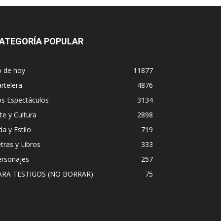
ATEGORÍA POPULAR
o de hoy
11877
rtelera
4876
os Espectáculos
3134
te y Cultura
2898
da y Estilo
719
tras y Libros
333
ersonajes
257
ARA TESTIGOS (NO BORRAR)
75