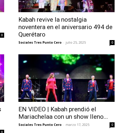
Kabah revive la nostalgia
noventera en el aniversario 494 de
Querétaro
0
Sociales Tres Punto Cero
-
julio 25, 2025
0
s
EN VIDEO | Kabah prendió el
Mariachelaa con un show lleno...
Sociales Tres Punto Cero
-
marzo 17, 2025
0
0