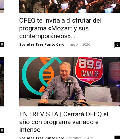
OFEQ te invita a disfrutar del
programa «Mozart y sus
contemporáneos»...
Sociales Tres Punto Cero
-
mayo 4, 2026
0
0
ENTREVISTA | Cerrará OFEQ el
año con programa variado e
intenso
0
Sociales Tres Punto Cero
-
octubre 7, 2025
0