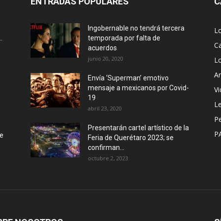
ENTRADAS POPULARES
C
Ingobernable no tendrá tercera
L
.
temporada por falta de
Ca
acuerdos
junio 20, 2020
L
Ar
Envía ‘Superman’ emotivo
mensaje a mexicanos por Covid-
Vi
19
Le
abril 23, 2020
P
Presentarán cartel artístico de la
P
de
Feria de Querétaro 2023; se
confirman...
octubre 2, 2023