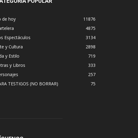
ATEGORÍA POPULAR
o de hoy
11876
rtelera
4875
os Espectáculos
3134
te y Cultura
2898
da y Estilo
719
tras y Libros
333
ersonajes
257
ARA TESTIGOS (NO BORRAR)
75