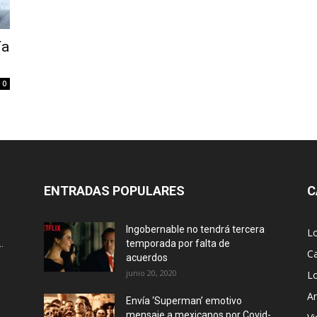
ía
0
ENTRADAS POPULARES
C
Ingobernable no tendrá tercera
L
.
temporada por falta de
Ca
acuerdos
junio 20, 2020
L
Ar
Envía ‘Superman’ emotivo
mensaje a mexicanos por Covid-