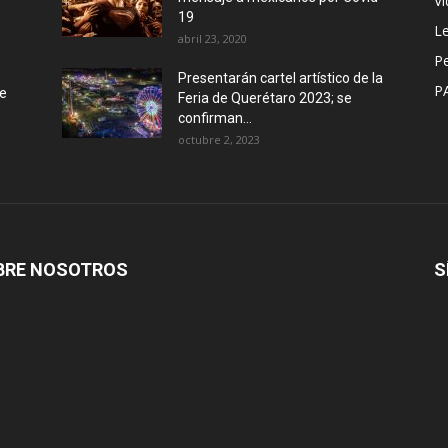
Vi
19
Le
abril 23, 2020
P
Presentarán cartel artístico de la
P
de
Feria de Querétaro 2023; se
confirman...
octubre 2, 2023
BRE NOSOTROS
S