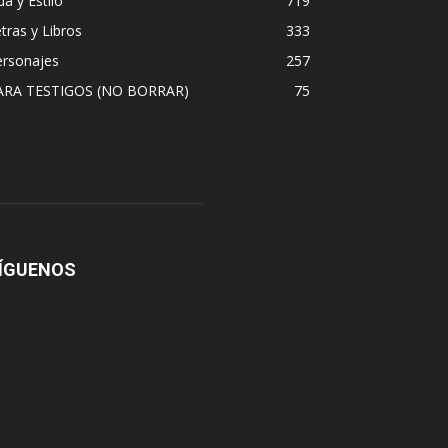
da y Estilo
719
tras y Libros
333
ersonajes
257
ARA TESTIGOS (NO BORRAR)
75
ÍGUENOS