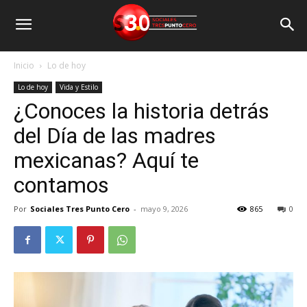
Inicio
Lo de hoy
Lo de hoy
Vida y Estilo
¿Conoces la historia detrás
del Día de las madres
mexicanas? Aquí te
contamos
Por
Sociales Tres Punto Cero
-
mayo 9, 2026
865
0