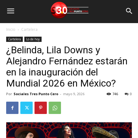
Inicio
Cartelera
Cartelera
Lo de hoy
¿Belinda, Lila Downs y
Alejandro Fernández estarán
en la inauguración del
Mundial 2026 en México?
Por
Sociales Tres Punto Cero
-
mayo 9, 2026
746
0