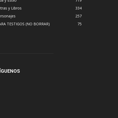
da y Estilo
719
tras y Libros
334
ersonajes
257
ARA TESTIGOS (NO BORRAR)
75
ÍGUENOS