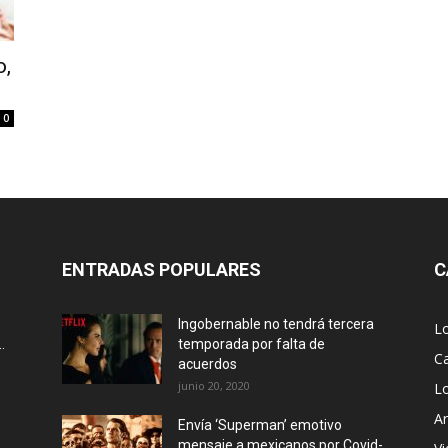
o,
0
ENTRADAS POPULARES
C
Ingobernable no tendrá tercera
L
.
temporada por falta de
Ca
acuerdos
junio 20, 2020
L
Ar
Envía ‘Superman’ emotivo
mensaje a mexicanos por Covid-