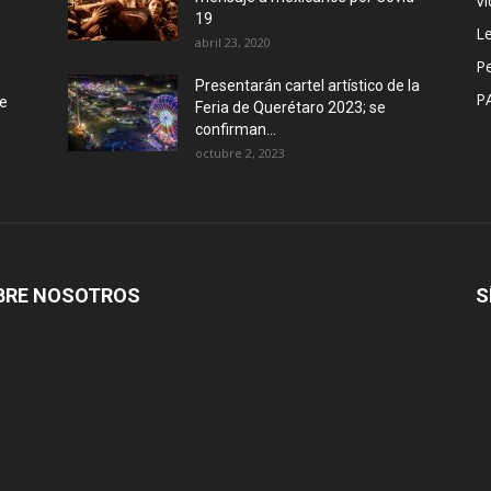
Vi
19
Le
abril 23, 2020
P
Presentarán cartel artístico de la
P
de
Feria de Querétaro 2023; se
confirman...
octubre 2, 2023
BRE NOSOTROS
S