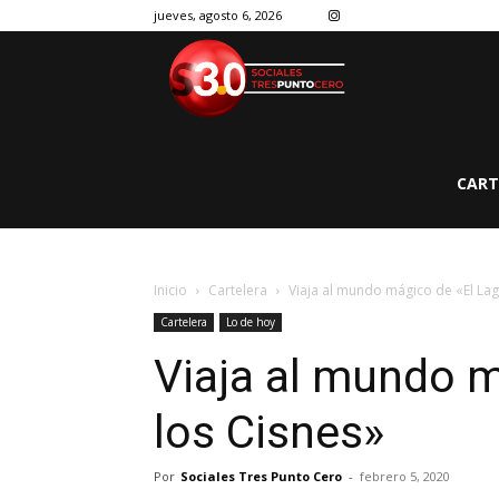
jueves, agosto 6, 2026
CART
Inicio
Cartelera
Viaja al mundo mágico de «El Lag
Cartelera
Lo de hoy
Viaja al mundo m
los Cisnes»
Por
Sociales Tres Punto Cero
-
febrero 5, 2020