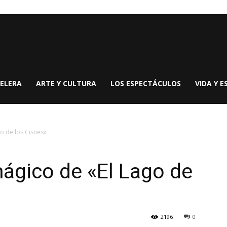
ELERA
ARTE Y CULTURA
LOS ESPECTÁCULOS
VIDA Y E
o de los Cisnes»
ágico de «El Lago de
2196
0