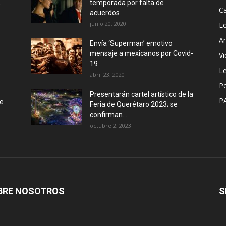
.
temporada por falta de
Ca
acuerdos
junio 20, 2020
L
Ar
Envía ‘Superman’ emotivo
mensaje a mexicanos por Covid-
Vi
19
Le
abril 23, 2020
P
Presentarán cartel artístico de la
P
de
Feria de Querétaro 2023; se
confirman...
octubre 2, 2023
BRE NOSOTROS
S