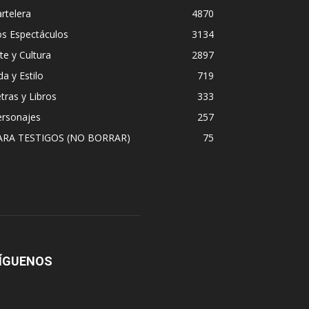
rtelera
4870
os Espectáculos
3134
te y Cultura
2897
da y Estilo
719
tras y Libros
333
ersonajes
257
ARA TESTIGOS (NO BORRAR)
75
ÍGUENOS