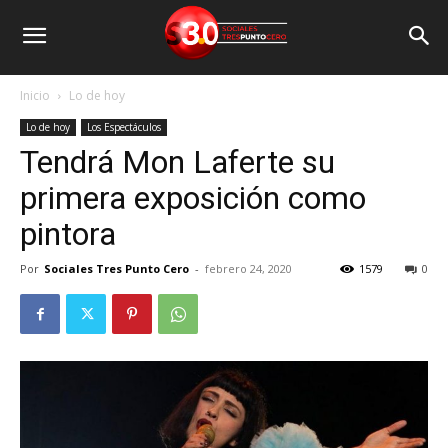
Inicio
Lo de hoy
Lo de hoy
Los Espectáculos
Tendrá Mon Laferte su
primera exposición como
pintora
Por
Sociales Tres Punto Cero
-
febrero 24, 2020
1579
0