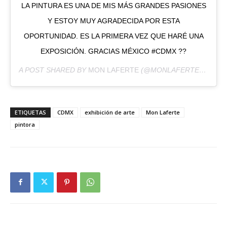
LA PINTURA ES UNA DE MIS MÁS GRANDES PASIONES
Y ESTOY MUY AGRADECIDA POR ESTA
OPORTUNIDAD. ES LA PRIMERA VEZ QUE HARÉ UNA
EXPOSICIÓN. GRACIAS MÉXICO #CDMX ??
A POST SHARED BY
MON LAFERTE
(@MONLAFERTE) ON
FE
ETIQUETAS
CDMX
exhibición de arte
Mon Laferte
pintora