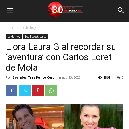
Inicio
Lo de hoy
Lo de hoy
Los Espectáculos
Llora Laura G al recordar su
‘aventura’ con Carlos Loret
de Mola
Por
Sociales Tres Punto Cero
-
mayo 23, 2020
1861
0