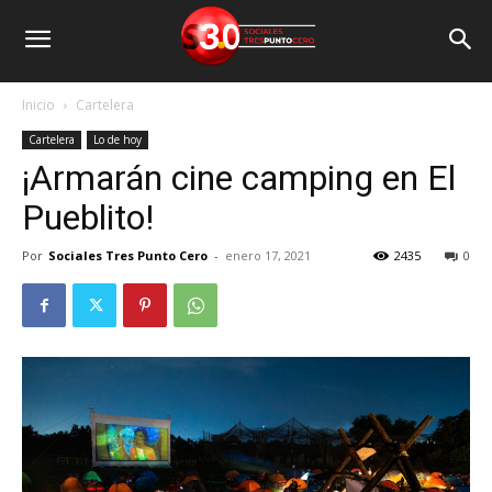
Inicio
Cartelera
Cartelera
Lo de hoy
¡Armarán cine camping en El
Pueblito!
Por
Sociales Tres Punto Cero
-
enero 17, 2021
2435
0