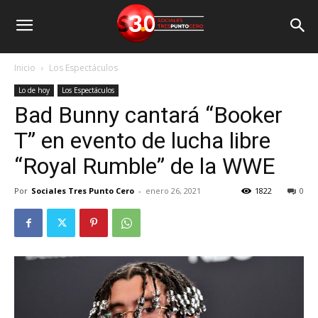
Inicio
Los Espectáculos
Lo de hoy
Los Espectáculos
Bad Bunny cantará “Booker
T” en evento de lucha libre
“Royal Rumble” de la WWE
Por
Sociales Tres Punto Cero
-
enero 26, 2021
1822
0