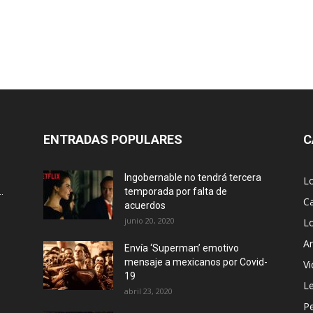
ENTRADAS POPULARES
C
Ingobernable no tendrá tercera
L
.
temporada por falta de
Ca
acuerdos
junio 20, 2020
L
Ar
Envía ‘Superman’ emotivo
mensaje a mexicanos por Covid-
Vi
19
Le
abril 23, 2020
P