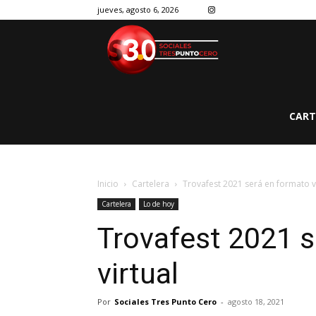
jueves, agosto 6, 2026
CART
Inicio
Cartelera
Trovafest 2021 será en formato v
Cartelera
Lo de hoy
Trovafest 2021 s
virtual
Por
Sociales Tres Punto Cero
-
agosto 18, 2021