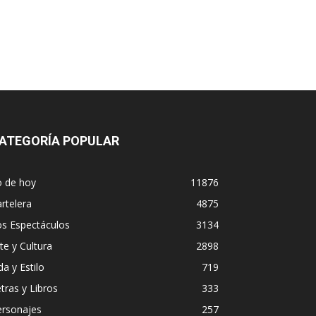
ATEGORÍA POPULAR
o de hoy
11876
rtelera
4875
os Espectáculos
3134
te y Cultura
2898
da y Estilo
719
tras y Libros
333
ersonajes
257