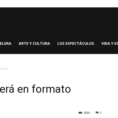
ELERA
ARTE Y CULTURA
LOS ESPECTÁCULOS
VIDA Y E
irtual
erá en formato
2655
0