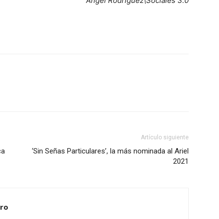
Ángel Rodríguez\Sociales 3.0
Artículo siguiente
ca
‘Sin Señas Particulares’, la más nominada al Ariel
2021
ero