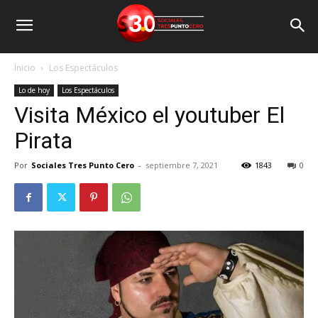
Inicio
Los Espectáculos
Lo de hoy
Los Espectáculos
Visita México el youtuber El
Pirata
Por
Sociales Tres Punto Cero
-
septiembre 7, 2021
1843
0