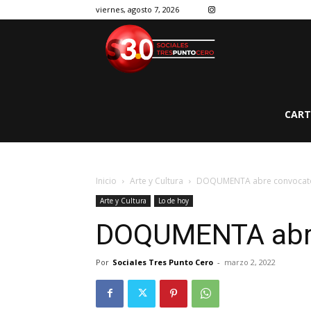
viernes, agosto 7, 2026
CART
Inicio
Arte y Cultura
DOQUMENTA abre convocato
Arte y Cultura
Lo de hoy
DOQUMENTA abre
Por
Sociales Tres Punto Cero
-
marzo 2, 2022