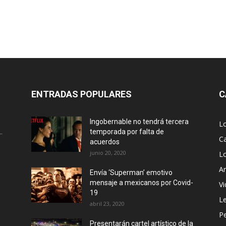
ENTRADAS POPULARES
C
Ingobernable no tendrá tercera
L
.
temporada por falta de
Ca
acuerdos
junio 20, 2020
L
Ar
Envía ‘Superman’ emotivo
mensaje a mexicanos por Covid-
Vi
19
Le
abril 23, 2020
P
Presentarán cartel artístico de la