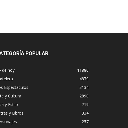
ATEGORÍA POPULAR
o de hoy
11880
rtelera
4879
os Espectáculos
3134
te y Cultura
2898
da y Estilo
719
tras y Libros
334
ersonajes
257