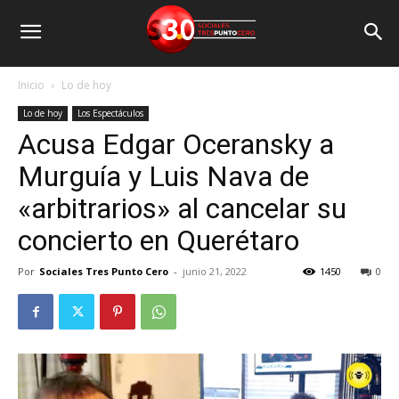
Inicio
Lo de hoy
Lo de hoy
Los Espectáculos
Acusa Edgar Oceransky a
Murguía y Luis Nava de
«arbitrarios» al cancelar su
concierto en Querétaro
Por
Sociales Tres Punto Cero
-
junio 21, 2022
1450
0