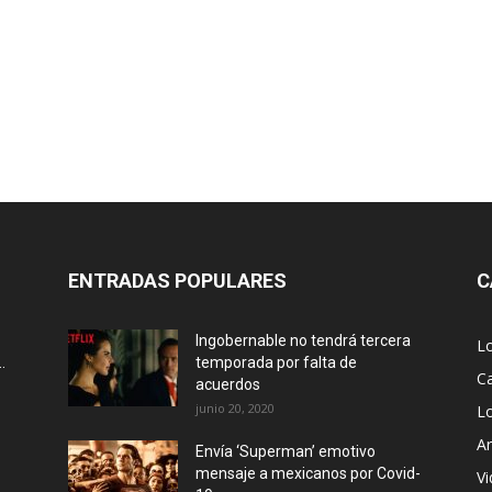
ENTRADAS POPULARES
C
Ingobernable no tendrá tercera
L
.
temporada por falta de
Ca
acuerdos
junio 20, 2020
L
Ar
Envía ‘Superman’ emotivo
mensaje a mexicanos por Covid-
Vi