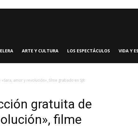
ELERA
ARTE Y CULTURA
LOS ESPECTÁCULOS
VIDA Y E
e «Sara, amor y revolución», filme grabado en SJR
cción gratuita de
olución», filme