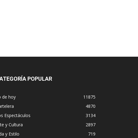
ATEGORÍA POPULAR
o de hoy
11875
rtelera
4870
os Espectáculos
3134
te y Cultura
2897
da y Estilo
719