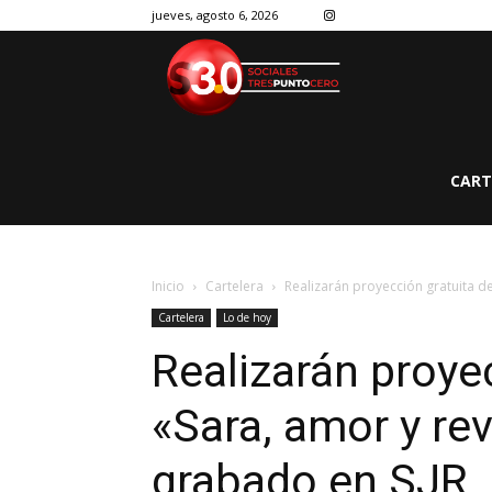
jueves, agosto 6, 2026
CART
Inicio
Cartelera
Realizarán proyección gratuita d
Cartelera
Lo de hoy
Realizarán proye
«Sara, amor y rev
grabado en SJR