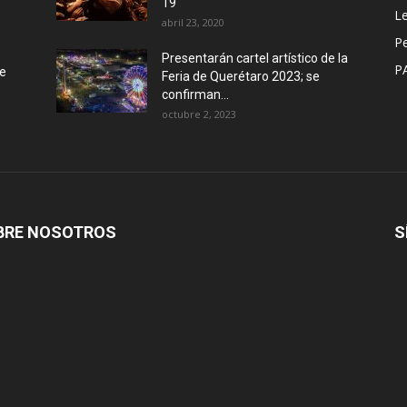
19
Le
abril 23, 2020
P
Presentarán cartel artístico de la
P
de
Feria de Querétaro 2023; se
confirman...
octubre 2, 2023
BRE NOSOTROS
S