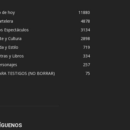
o de hoy
11880
rtelera
4878
os Espectáculos
3134
te y Cultura
2898
da y Estilo
719
tras y Libros
334
ersonajes
257
ARA TESTIGOS (NO BORRAR)
75
ÍGUENOS