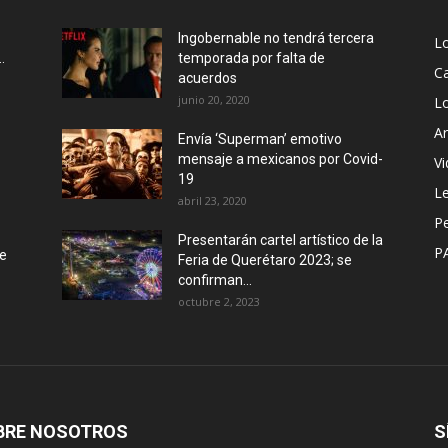
Ingobernable no tendrá tercera
L
.
temporada por falta de
Ca
acuerdos
junio 20, 2020
L
Ar
Envía ‘Superman’ emotivo
mensaje a mexicanos por Covid-
Vi
19
Le
abril 23, 2020
P
Presentarán cartel artístico de la
P
de
Feria de Querétaro 2023; se
confirman...
octubre 2, 2023
BRE NOSOTROS
S