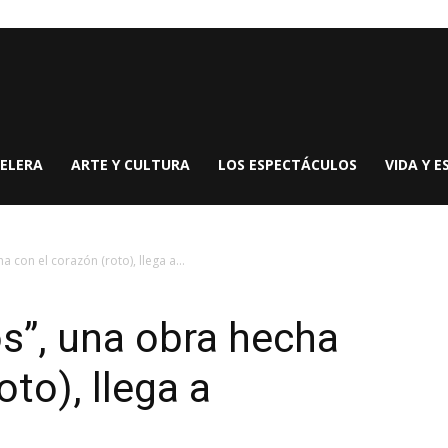
ELERA
ARTE Y CULTURA
LOS ESPECTÁCULOS
VIDA Y E
a con el corazón (roto), llega a...
ós”, una obra hecha
oto), llega a