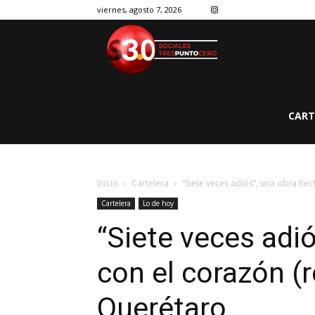
viernes, agosto 7, 2026
CART
Inicio
Cartelera
“Siete veces adiós”, una obra hech
Cartelera
Lo de hoy
“Siete veces adi
con el corazón (r
Querétaro