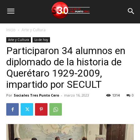
Inicio
Arte y Cultura
Arte y Cultura
Lo de hoy
Participaron 34 alumnos en
diplomado de la historia de
Querétaro 1929-2009,
impartido por SECULT
Por
Sociales Tres Punto Cero
-
marzo 16, 2023
1314
0