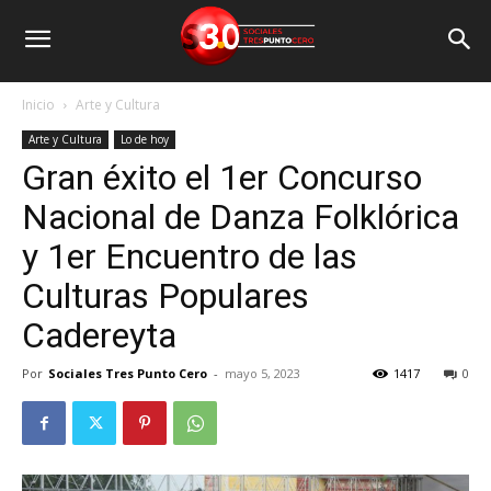
Inicio
Arte y Cultura
Arte y Cultura
Lo de hoy
Gran éxito el 1er Concurso
Nacional de Danza Folklórica
y 1er Encuentro de las
Culturas Populares
Cadereyta
Por
Sociales Tres Punto Cero
-
mayo 5, 2023
1417
0