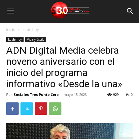
Inicio
Lo de hoy
Lo de hoy
Vida y Estilo
ADN Digital Media celebra
noveno aniversario con el
inicio del programa
informativo «Desde la una»
Por
Sociales Tres Punto Cero
-
mayo 15, 2023
929
0