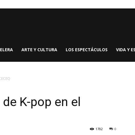
ELERA
ARTE Y CULTURA
LOS ESPECTÁCULOS
VIDA Y E
 CECEQ
 de K-pop en el
1702
0