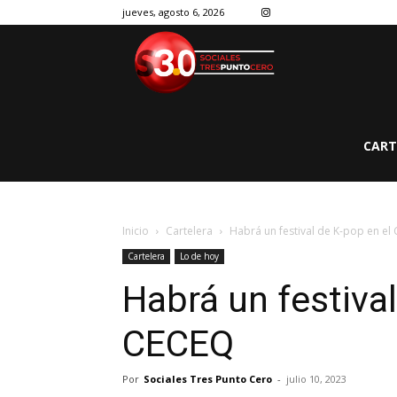
jueves, agosto 6, 2026
CART
Inicio
Cartelera
Habrá un festival de K-pop en el
Cartelera
Lo de hoy
Habrá un festival
CECEQ
Por
Sociales Tres Punto Cero
-
julio 10, 2023