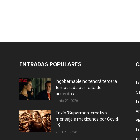
ENTRADAS POPULARES
C
Ingobernable no tendrá tercera
L
.
temporada por falta de
Ca
acuerdos
junio 20, 2020
L
Ar
Envía ‘Superman’ emotivo
mensaje a mexicanos por Covid-
Vi
19
Le
abril 23, 2020
P