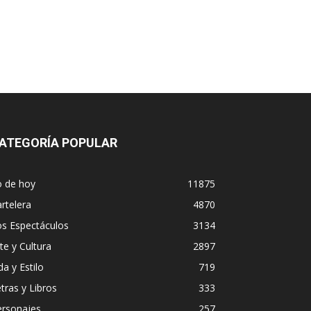
ATEGORÍA POPULAR
o de hoy
11875
rtelera
4870
os Espectáculos
3134
te y Cultura
2897
da y Estilo
719
tras y Libros
333
ersonajes
257