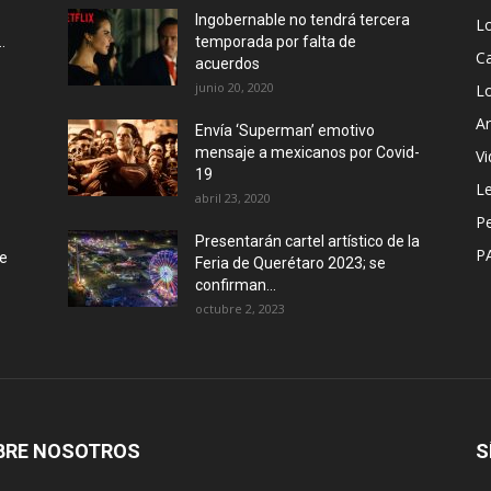
Ingobernable no tendrá tercera
L
.
temporada por falta de
Ca
acuerdos
junio 20, 2020
L
Ar
Envía ‘Superman’ emotivo
mensaje a mexicanos por Covid-
Vi
19
Le
abril 23, 2020
P
Presentarán cartel artístico de la
P
de
Feria de Querétaro 2023; se
confirman...
octubre 2, 2023
BRE NOSOTROS
S