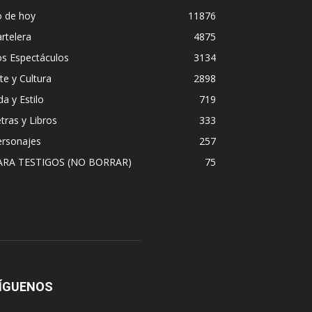
o de hoy
11876
rtelera
4875
os Espectáculos
3134
te y Cultura
2898
da y Estilo
719
tras y Libros
333
ersonajes
257
ARA TESTIGOS (NO BORRAR)
75
ÍGUENOS