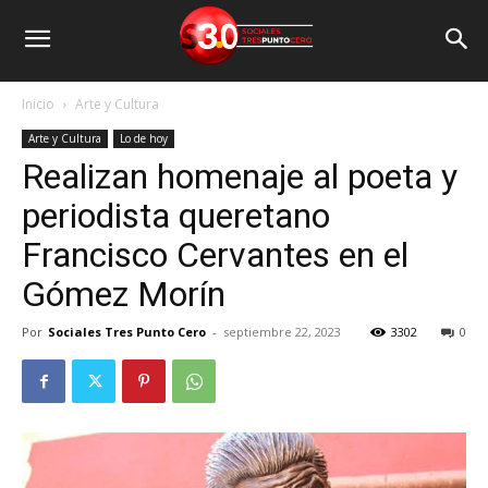
Inicio
Arte y Cultura
Arte y Cultura
Lo de hoy
Realizan homenaje al poeta y
periodista queretano
Francisco Cervantes en el
Gómez Morín
Por
Sociales Tres Punto Cero
-
septiembre 22, 2023
3302
0