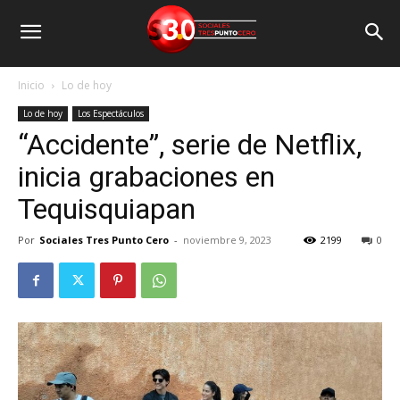
Inicio
Lo de hoy
Lo de hoy
Los Espectáculos
“Accidente”, serie de Netflix,
inicia grabaciones en
Tequisquiapan
Por
Sociales Tres Punto Cero
-
noviembre 9, 2023
2199
0