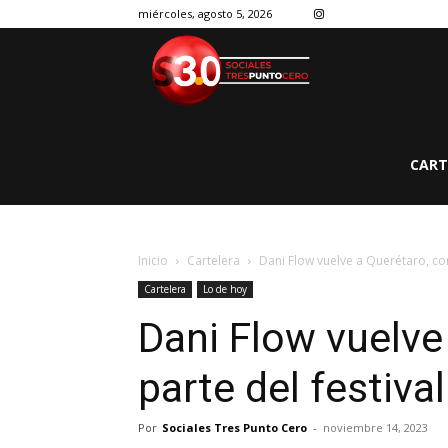
miércoles, agosto 5, 2026
CART
Inicio
Cartelera
Dani Flow vuelve a Querétaro, com
Cartelera
Lo de hoy
Dani Flow vuelve
parte del festival
Por
Sociales Tres Punto Cero
-
noviembre 14, 2023