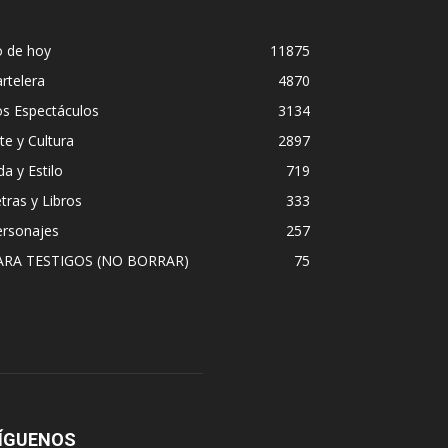
o de hoy
11875
rtelera
4870
os Espectáculos
3134
te y Cultura
2897
da y Estilo
719
tras y Libros
333
ersonajes
257
ARA TESTIGOS (NO BORRAR)
75
ÍGUENOS