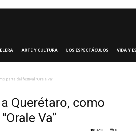
ELERA
ARTE Y CULTURA
LOS ESPECTÁCULOS
VIDA Y E
o parte del festival “Orale Va”
 a Querétaro, como
 “Orale Va”
3281
0