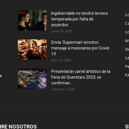
Ingobernable no tendrá tercera
L
.
temporada por falta de
Ca
acuerdos
junio 20, 2020
L
Ar
Envía ‘Superman’ emotivo
mensaje a mexicanos por Covid-
Vi
19
Le
abril 23, 2020
P
Presentarán cartel artístico de la
P
de
Feria de Querétaro 2023; se
confirman...
octubre 2, 2023
BRE NOSOTROS
S