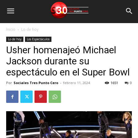
Inicio
Lo de hoy
Lo de hoy
Los Espectáculos
Usher homenajeó Michael
Jackson durante su
espectáculo en el Super Bowl
Por
Sociales Tres Punto Cero
-
febrero 11, 2024
1651
0