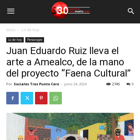
Inicio
Lo de hoy
Lo de hoy
Personajes
Juan Eduardo Ruiz lleva el
arte a Amealco, de la mano
del proyecto “Faena Cultural”
Por
Sociales Tres Punto Cero
-
junio 24, 2024
2745
0