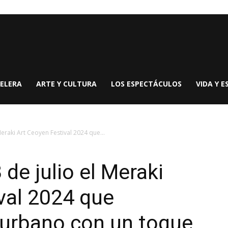
ELERA
ARTE Y CULTURA
LOS ESPECTÁCULOS
VIDA Y E
Meraki Art Ceoyen Festival 2024 que...
de julio el Meraki
val 2024 que
 urbano con un toque