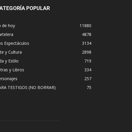
ATEGORÍA POPULAR
o de hoy
11880
rtelera
4878
os Espectáculos
3134
te y Cultura
2898
da y Estilo
719
tras y Libros
334
ersonajes
257
ARA TESTIGOS (NO BORRAR)
75