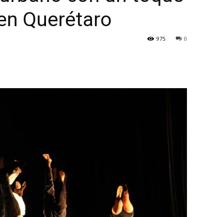
en Querétaro
975
0