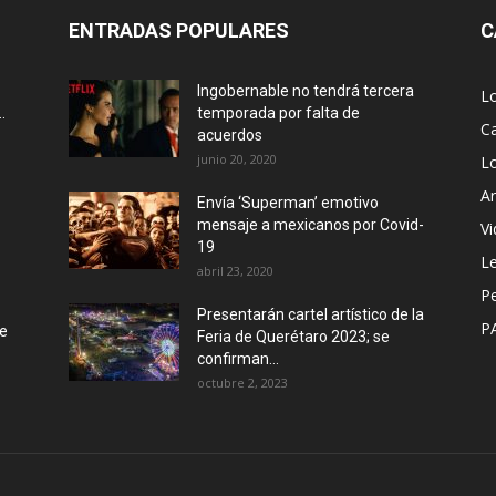
ENTRADAS POPULARES
C
Ingobernable no tendrá tercera
L
.
temporada por falta de
Ca
acuerdos
junio 20, 2020
L
Ar
Envía ‘Superman’ emotivo
mensaje a mexicanos por Covid-
Vi
19
Le
abril 23, 2020
P
Presentarán cartel artístico de la
P
de
Feria de Querétaro 2023; se
confirman...
octubre 2, 2023