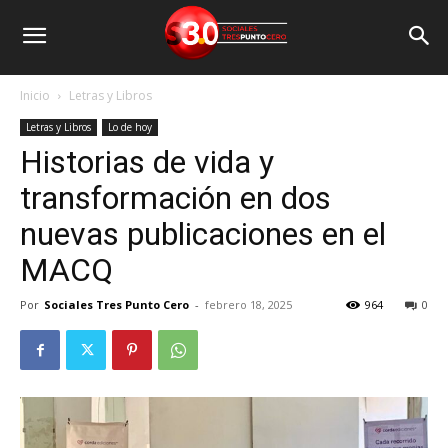
Inicio
Letras y Libros
Letras y Libros
Lo de hoy
Historias de vida y
transformación en dos
nuevas publicaciones en el
MACQ
Por
Sociales Tres Punto Cero
-
febrero 18, 2025
964
0