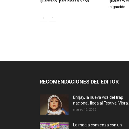
Queretano” para niñas y niños
Querétaro c
migración
RECOMENDACIONES DEL EDITOR
Emjay, la nueva voz del trap
nacional, llega al Festival Vibra..
marzo 12, 2026
La magia comienza con un