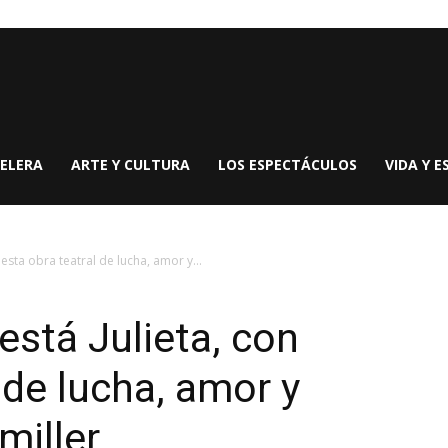
ELERA
ARTE Y CULTURA
LOS ESPECTÁCULOS
VIDA Y E
esta obra teatral de lucha, amor y...
stá Julieta, con
 de lucha, amor y
miller