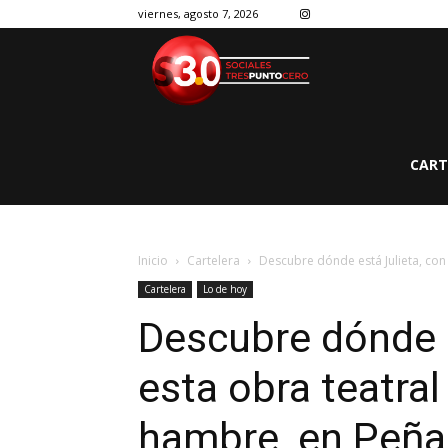
viernes, agosto 7, 2026
CART
Inicio
Cartelera
Descubre dónde está Julieta, con 
Cartelera
Lo de hoy
Descubre dónde e
esta obra teatral
hambre, en Peña