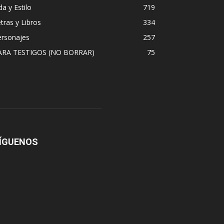
da y Estilo
719
tras y Libros
334
ersonajes
257
ARA TESTIGOS (NO BORRAR)
75
ÍGUENOS