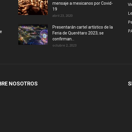
mensaje a mexicanos por Covid-
Vi
19
Le
abril 23, 2020
P
Presentarán cartel artístico de la
P
de
Feria de Querétaro 2023; se
confirman...
octubre 2, 2023
BRE NOSOTROS
S