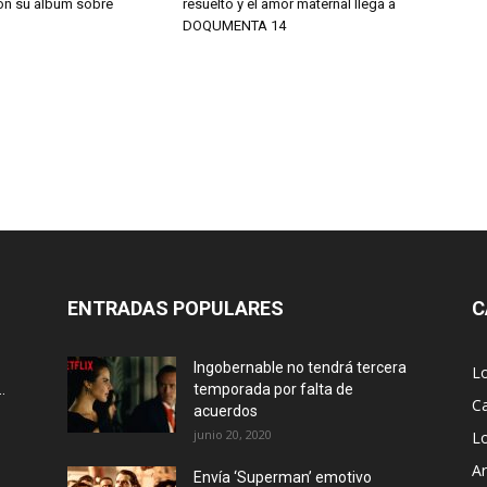
on su álbum sobre
resuelto y el amor maternal llega a
DOQUMENTA 14
ENTRADAS POPULARES
C
Ingobernable no tendrá tercera
L
.
temporada por falta de
Ca
acuerdos
junio 20, 2020
L
Ar
Envía ‘Superman’ emotivo