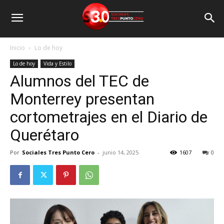
Inicio
Lo de hoy
Lo de hoy
Vida y Estilo
Alumnos del TEC de
Monterrey presentan
cortometrajes en el Diario de
Querétaro
Por
Sociales Tres Punto Cero
-
junio 14, 2025
1607
0