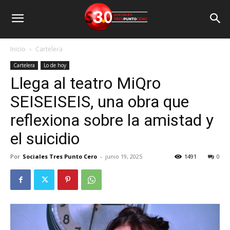
Inicio
Cartelera
Cartelera
Lo de hoy
Llega al teatro MiQro
SEISEISEIS, una obra que
reflexiona sobre la amistad y
el suicidio
Por
Sociales Tres Punto Cero
-
junio 19, 2025
1491
0