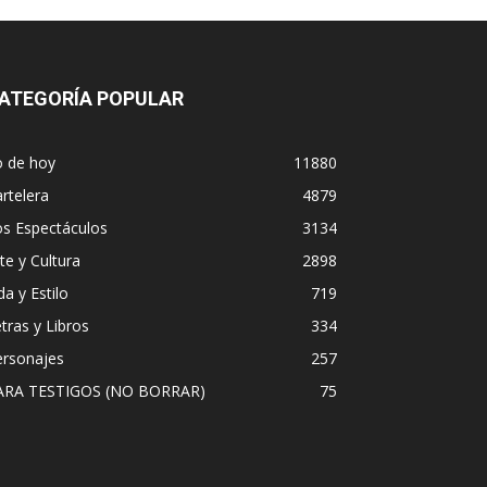
ATEGORÍA POPULAR
o de hoy
11880
rtelera
4879
os Espectáculos
3134
te y Cultura
2898
da y Estilo
719
tras y Libros
334
ersonajes
257
ARA TESTIGOS (NO BORRAR)
75