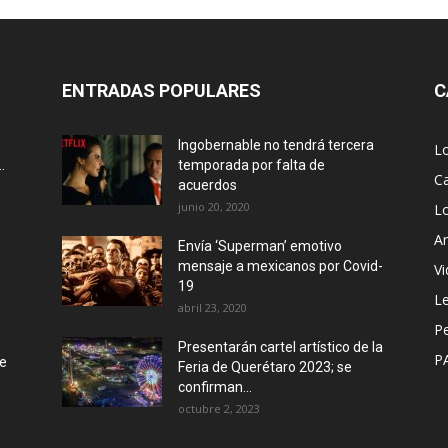
ENTRADAS POPULARES
C
Ingobernable no tendrá tercera
L
.
temporada por falta de
Ca
acuerdos
junio 20, 2020
L
Ar
Envía ‘Superman’ emotivo
mensaje a mexicanos por Covid-
Vi
19
Le
abril 23, 2020
P
Presentarán cartel artístico de la
P
de
Feria de Querétaro 2023; se
confirman...
octubre 2, 2023