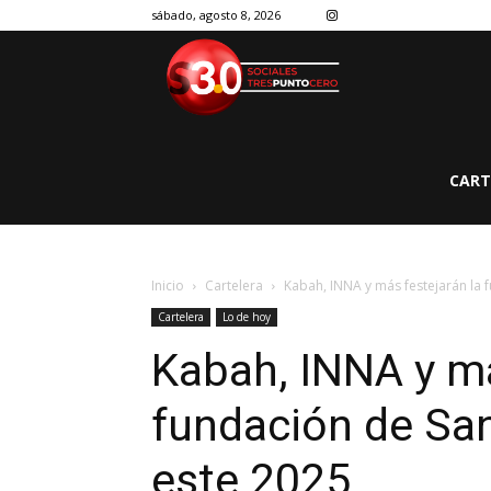
sábado, agosto 8, 2026
CART
Inicio
Cartelera
Kabah, INNA y más festejarán la 
Cartelera
Lo de hoy
Kabah, INNA y má
fundación de Sa
este 2025