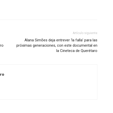
Artículo siguiente
Alana Simões deja entrever ‘la falla’ para las
dro
próximas generaciones, con este documental en
la Cineteca de Querétaro
ero