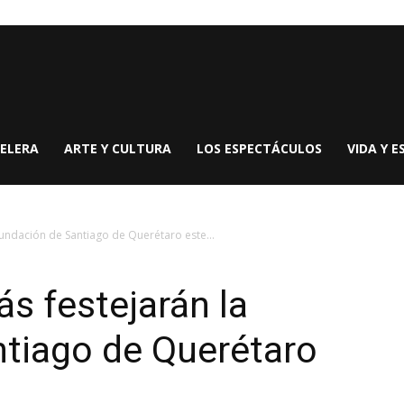
ELERA
ARTE Y CULTURA
LOS ESPECTÁCULOS
VIDA Y E
fundación de Santiago de Querétaro este...
s festejarán la
ntiago de Querétaro