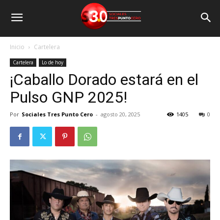
Inicio
Cartelera
Cartelera
Lo de hoy
¡Caballo Dorado estará en el
Pulso GNP 2025!
Por
Sociales Tres Punto Cero
-
agosto 20, 2025
1405
0