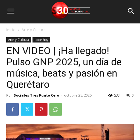
Inicio
Arte y Cultura
Arte y Cultura
Lo de hoy
EN VIDEO | ¡Ha llegado!
Pulso GNP 2025, un día de
música, beats y pasión en
Querétaro
Por
Sociales Tres Punto Cero
-
octubre 25, 2025
533
0