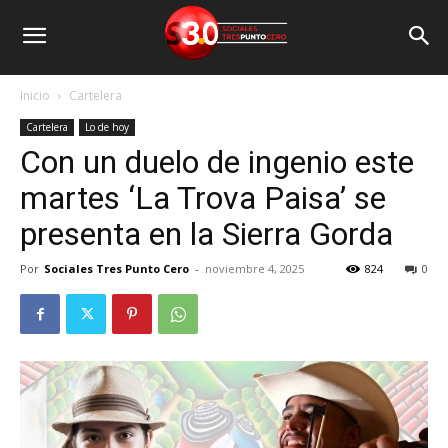
Inicio
Cartelera
Cartelera
Lo de hoy
Con un duelo de ingenio este
martes ‘La Trova Paisa’ se
presenta en la Sierra Gorda
Por
Sociales Tres Punto Cero
-
noviembre 4, 2025
824
0