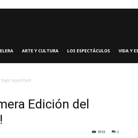
ELERA
ARTE Y CULTURA
LOS ESPECTÁCULOS
VIDA Y E
 Bajío Sound Fest!
mera Edición del
!
1013
0