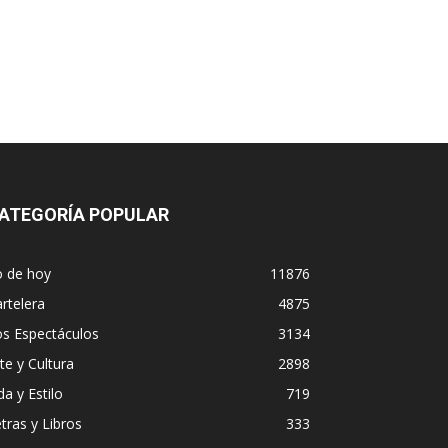
ATEGORÍA POPULAR
o de hoy
11876
rtelera
4875
os Espectáculos
3134
te y Cultura
2898
da y Estilo
719
tras y Libros
333