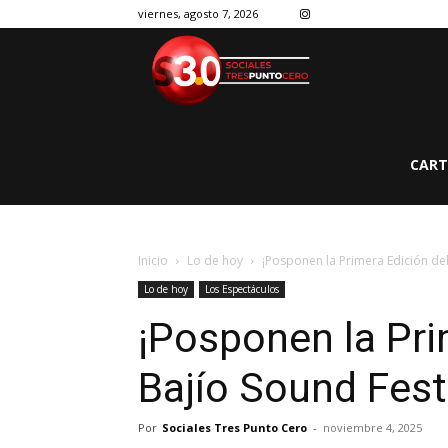
viernes, agosto 7, 2026
CART
Inicio
Lo de hoy
¡Posponen la Primera Edición del
Lo de hoy
Los Espectáculos
¡Posponen la Pri
Bajío Sound Fest
Por
Sociales Tres Punto Cero
-
noviembre 4, 2025