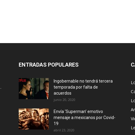
ENTRADAS POPULARES
C
Ingobernable no tendrá tercera
L
.
temporada por falta de
Ca
acuerdos
junio 20, 2020
L
Ar
Envía ‘Superman’ emotivo
mensaje a mexicanos por Covid-
Vi
19
Le
abril 23, 2020