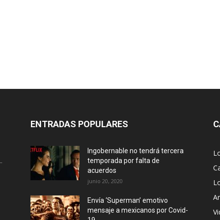
ENTRADAS POPULARES
C
Ingobernable no tendrá tercera
L
.
temporada por falta de
Ca
acuerdos
junio 20, 2020
L
Ar
Envía ‘Superman’ emotivo
mensaje a mexicanos por Covid-
Vi
19