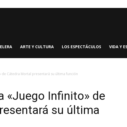
ELERA
ARTE Y CULTURA
LOS ESPECTÁCULOS
VIDA Y E
o» de Cátedra Mortal presentará su última función
a «Juego Infinito» de
resentará su última