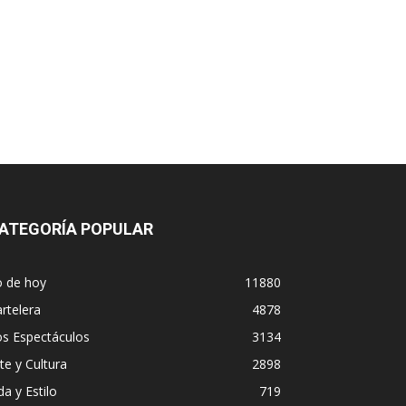
ATEGORÍA POPULAR
o de hoy
11880
rtelera
4878
os Espectáculos
3134
te y Cultura
2898
da y Estilo
719