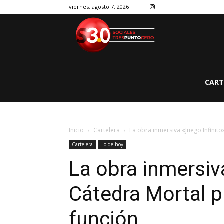
viernes, agosto 7, 2026
CART
Inicio
Cartelera
La obra inmersiva «Juego Infinit
Cartelera
Lo de hoy
La obra inmersiv
Cátedra Mortal p
función