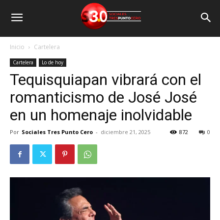
Inicio
Cartelera
Cartelera
Lo de hoy
Tequisquiapan vibrará con el
romanticismo de José José
en un homenaje inolvidable
Por
Sociales Tres Punto Cero
-
diciembre 21, 2025
872
0