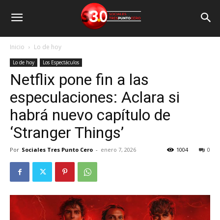
Inicio
Lo de hoy
Lo de hoy
Los Espectáculos
Netflix pone fin a las
especulaciones: Aclara si
habrá nuevo capítulo de
‘Stranger Things’
Por
Sociales Tres Punto Cero
-
enero 7, 2026
1004
0