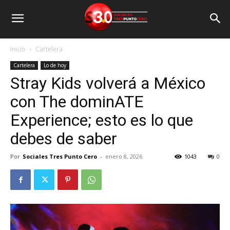
Inicio
Cartelera
Cartelera
Lo de hoy
Stray Kids volverá a México
con The dominATE
Experience; esto es lo que
debes de saber
Por
Sociales Tres Punto Cero
-
enero 8, 2026
1043
0