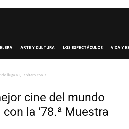
ELERA
ARTE Y CULTURA
LOS ESPECTÁCULOS
VIDA Y E
ndo llega a Querétaro con la...
mejor cine del mundo
 con la ‘78.ª Muestra