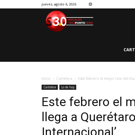
jueves, agosto 6, 2026
CART
Inicio
Cartelera
Este febrero el mejor cine del mu
Cartelera
Lo de hoy
Este febrero el 
llega a Querétaro
Internacional’