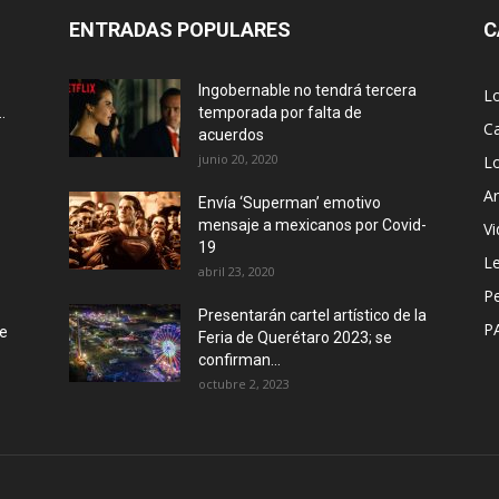
ENTRADAS POPULARES
C
Ingobernable no tendrá tercera
L
.
temporada por falta de
Ca
acuerdos
junio 20, 2020
L
Ar
Envía ‘Superman’ emotivo
mensaje a mexicanos por Covid-
Vi
19
Le
abril 23, 2020
P
Presentarán cartel artístico de la
P
de
Feria de Querétaro 2023; se
confirman...
octubre 2, 2023