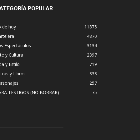
ATEGORÍA POPULAR
o de hoy
11875
rtelera
4870
os Espectáculos
3134
te y Cultura
2897
da y Estilo
719
tras y Libros
333
ersonajes
257
ARA TESTIGOS (NO BORRAR)
75