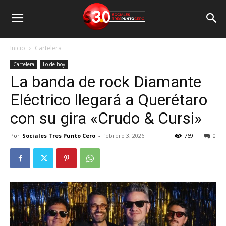
Inicio
Cartelera
Cartelera
Lo de hoy
La banda de rock Diamante
Eléctrico llegará a Querétaro
con su gira «Crudo & Cursi»
Por
Sociales Tres Punto Cero
-
febrero 3, 2026
769
0