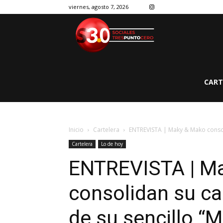
viernes, agosto 7, 2026
CART
Inicio
Cartelera
ENTREVISTA | Maky & Mako consoli
Cartelera
Lo de hoy
ENTREVISTA | M
consolidan su ca
de su sencillo “M