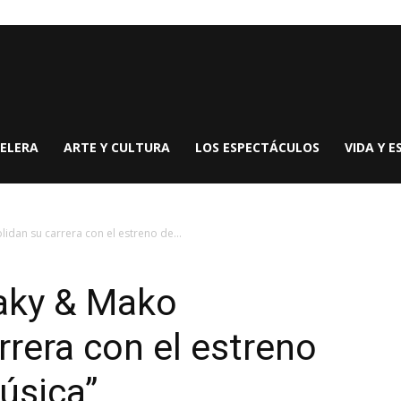
ELERA
ARTE Y CULTURA
LOS ESPECTÁCULOS
VIDA Y E
dan su carrera con el estreno de...
aky & Mako
rrera con el estreno
úsica”