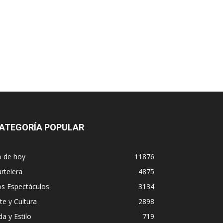
ATEGORÍA POPULAR
o de hoy
11876
rtelera
4875
os Espectáculos
3134
te y Cultura
2898
da y Estilo
719