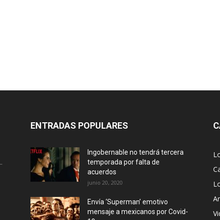
ENTRADAS POPULARES
C
Ingobernable no tendrá tercera
L
.
temporada por falta de
Ca
acuerdos
junio 20, 2020
L
Ar
Envía ‘Superman’ emotivo
mensaje a mexicanos por Covid-
Vi