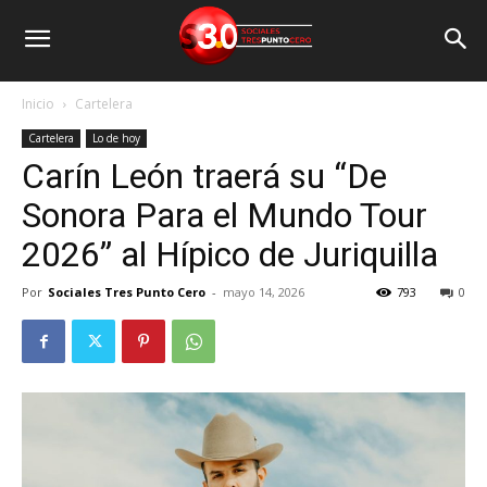
Inicio
Cartelera
Cartelera
Lo de hoy
Carín León traerá su “De
Sonora Para el Mundo Tour
2026” al Hípico de Juriquilla
Por
Sociales Tres Punto Cero
-
mayo 14, 2026
793
0